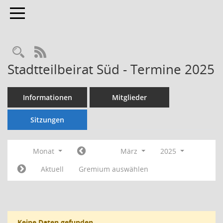
Toggle navigation
Rechercheauswahl
RSS-Feed
Stadtteilbeirat Süd - Termine 2025
Informationen
Mitglieder
Sitzungen
Monat
März
2025
Aktuell
Gremium auswählen
Keine Daten gefunden.