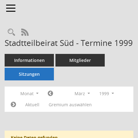
Toggle navigation
Rechercheauswahl
RSS-Feed
Stadtteilbeirat Süd - Termine 1999
Informationen
Mitglieder
Sitzungen
Monat
März
1999
Aktuell
Gremium auswählen
Keine Daten gefunden.