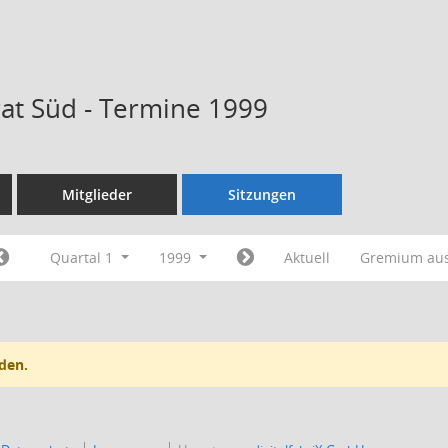
rat Süd - Termine 1999
Mitglieder
Sitzungen
Quartal 1
1999
Aktuell
Gremium au
den.