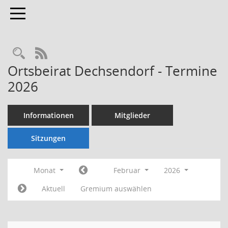
Toggle navigation
Rechercheauswahl
RSS-Feed
Ortsbeirat Dechsendorf - Termine
2026
Informationen
Mitglieder
Sitzungen
Monat
Februar
2026
Aktuell
Gremium auswählen