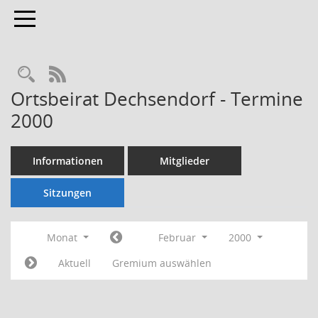
Toggle navigation
Rechercheauswahl
RSS-Feed
Ortsbeirat Dechsendorf - Termine
2000
Informationen
Mitglieder
Sitzungen
Monat
Februar
2000
Aktuell
Gremium auswählen