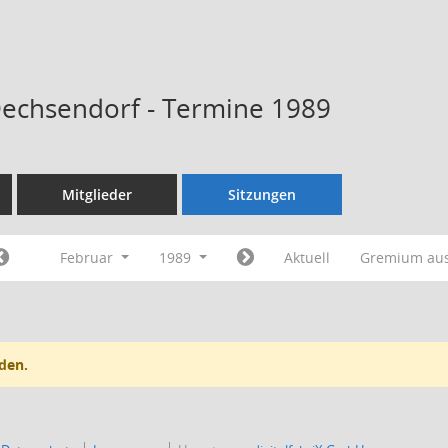
Dechsendorf - Termine 1989
Mitglieder
Sitzungen
Februar
1989
Aktuell
Gremium au
den.