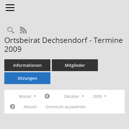
Toggle navigation
Rechercheauswahl
RSS-Feed
Ortsbeirat Dechsendorf - Termine
2009
Informationen
Mitglieder
Sitzungen
Monat
Oktober
2009
Aktuell
Gremium auswählen