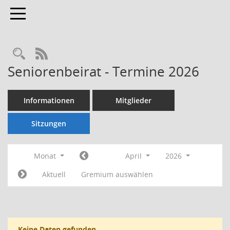
Toggle navigation
Rechercheauswahl
RSS-Feed
Seniorenbeirat - Termine 2026
Informationen
Mitglieder
Sitzungen
Monat
April
2026
Aktuell
Gremium auswählen
Keine Daten gefunden.