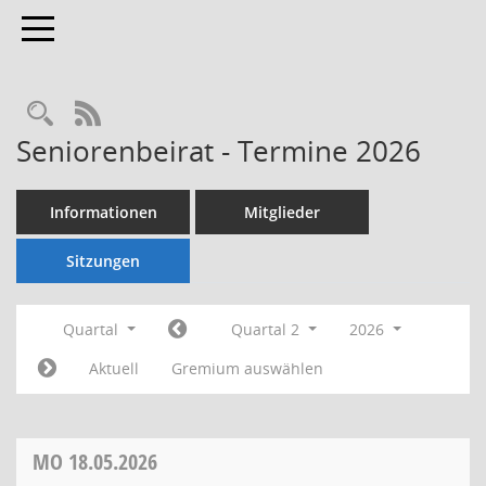
Toggle navigation
Rechercheauswahl
RSS-Feed
Seniorenbeirat - Termine 2026
Informationen
Mitglieder
Sitzungen
Quartal
Quartal 2
2026
Aktuell
Gremium auswählen
MO
18.05.2026