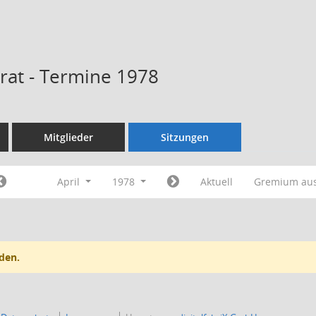
rat - Termine 1978
Mitglieder
Sitzungen
April
1978
Aktuell
Gremium au
den.