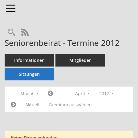
Toggle navigation
Rechercheauswahl
RSS-Feed
Seniorenbeirat - Termine 2012
Informationen
Mitglieder
Sitzungen
Monat
April
2012
Aktuell
Gremium auswählen
Keine Daten gefunden.