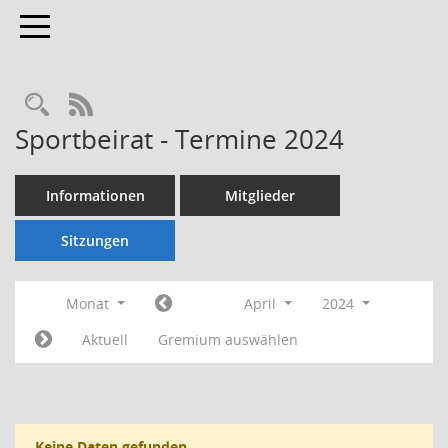
Toggle navigation
Rechercheauswahl
RSS-Feed
Sportbeirat - Termine 2024
Informationen
Mitglieder
Sitzungen
Monat
April
2024
Aktuell
Gremium auswählen
Keine Daten gefunden.