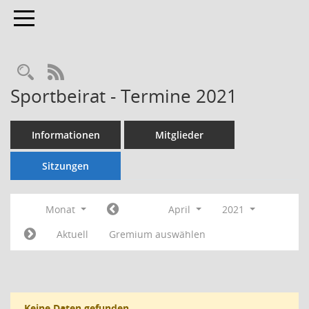
Toggle navigation
Rechercheauswahl
RSS-Feed
Sportbeirat - Termine 2021
Informationen
Mitglieder
Sitzungen
Monat
April
2021
Aktuell
Gremium auswählen
Keine Daten gefunden.