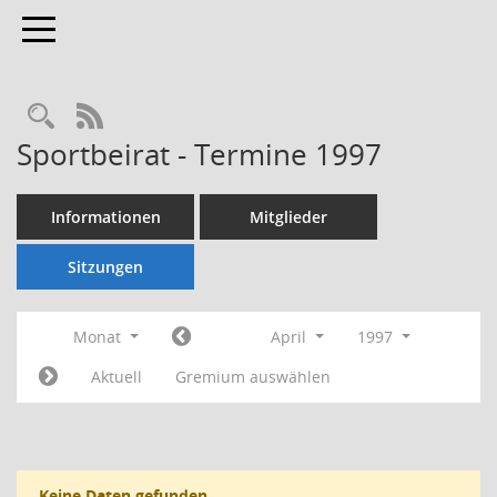
Toggle navigation
Rechercheauswahl
RSS-Feed
Sportbeirat - Termine 1997
Informationen
Mitglieder
Sitzungen
Monat
April
1997
Aktuell
Gremium auswählen
Keine Daten gefunden.