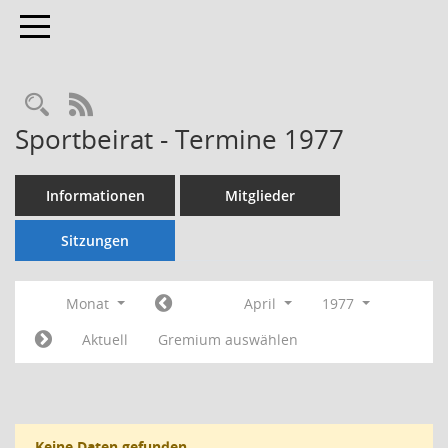
Toggle navigation
Rechercheauswahl
RSS-Feed
Sportbeirat - Termine 1977
Informationen
Mitglieder
Sitzungen
Monat
April
1977
Aktuell
Gremium auswählen
Keine Daten gefunden.