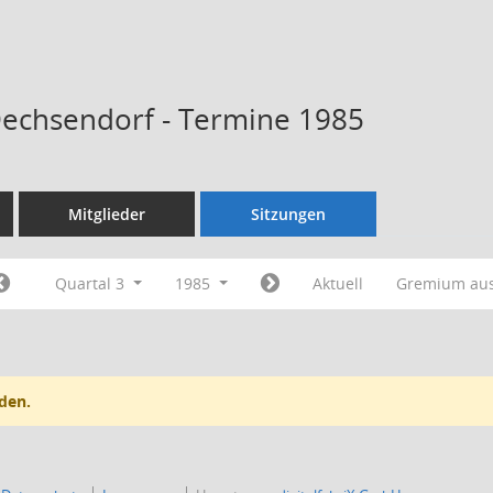
Dechsendorf - Termine 1985
Mitglieder
Sitzungen
Quartal 3
1985
Aktuell
Gremium au
den.