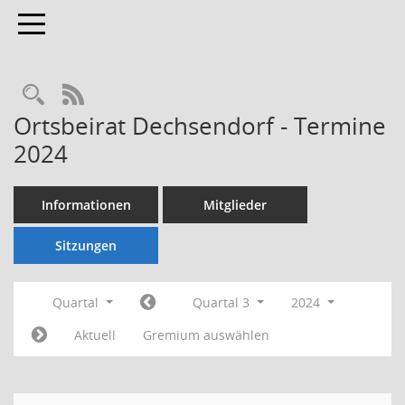
Toggle navigation
Rechercheauswahl
RSS-Feed
Ortsbeirat Dechsendorf - Termine
2024
Informationen
Mitglieder
Sitzungen
Quartal
Quartal 3
2024
Aktuell
Gremium auswählen