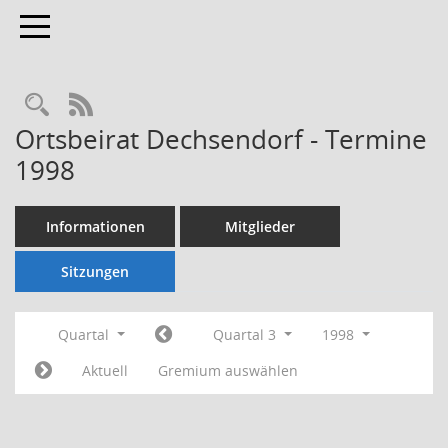
Toggle navigation
Rechercheauswahl
RSS-Feed
Ortsbeirat Dechsendorf - Termine
1998
Informationen
Mitglieder
Sitzungen
Quartal
Quartal 3
1998
Aktuell
Gremium auswählen