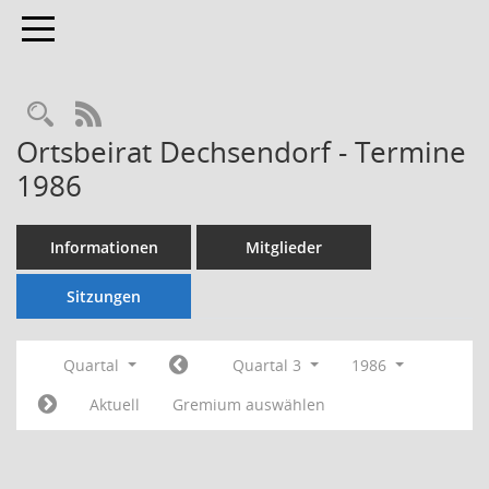
Toggle navigation
Rechercheauswahl
RSS-Feed
Ortsbeirat Dechsendorf - Termine
1986
Informationen
Mitglieder
Sitzungen
Quartal
Quartal 3
1986
Aktuell
Gremium auswählen