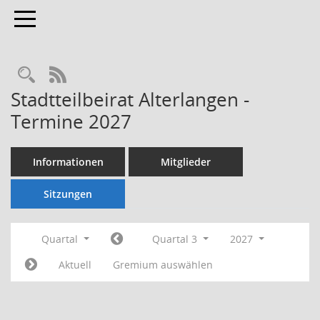
Toggle navigation
Rechercheauswahl
RSS-Feed
Stadtteilbeirat Alterlangen -
Termine 2027
Informationen
Mitglieder
Sitzungen
Quartal
Quartal 3
2027
Aktuell
Gremium auswählen