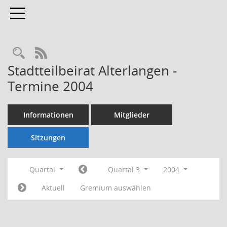
Toggle navigation
Rechercheauswahl
RSS-Feed
Stadtteilbeirat Alterlangen -
Termine 2004
Informationen
Mitglieder
Sitzungen
Quartal
Quartal 3
2004
Aktuell
Gremium auswählen