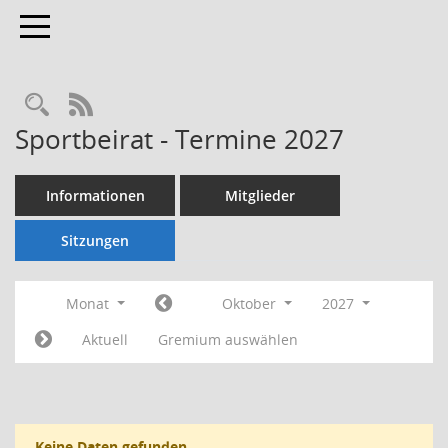
Toggle navigation
Rechercheauswahl
RSS-Feed
Sportbeirat - Termine 2027
Informationen
Mitglieder
Sitzungen
Monat
Oktober
2027
Aktuell
Gremium auswählen
Keine Daten gefunden.