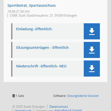
Sportbeirat, Sportausschuss
19:30-21:50 Uhr
CVJM, Südl. Stadtmauerstr. 21, 91054 Erlangen
Einladung -öffentlich-
Sitzungsunterlagen - öffentlich
Niederschrift -öffentlich- NEU
(Wird in
1 Satz
Software:
Sitzungsdienst
Session
© 2025 Stadt Erlangen
Datenschutz
Impressum
Umsetzung:
digitalfabriX GmbH