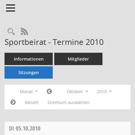
Toggle navigation
Rechercheauswahl
RSS-Feed
Sportbeirat - Termine 2010
Informationen
Mitglieder
Sitzungen
Monat
Oktober
2010
Aktuell
Gremium auswählen
DI
05.10.2010