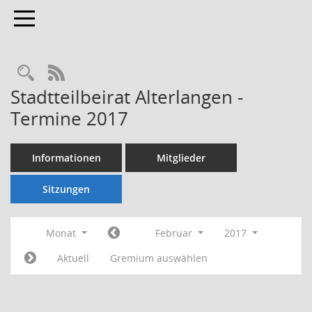
Toggle navigation
Rechercheauswahl
RSS-Feed
Stadtteilbeirat Alterlangen -
Termine 2017
Informationen
Mitglieder
Sitzungen
Monat
Februar
2017
Aktuell
Gremium auswählen