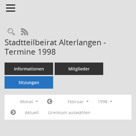
Toggle navigation
Rechercheauswahl
RSS-Feed
Stadtteilbeirat Alterlangen -
Termine 1998
Informationen
Mitglieder
Sitzungen
Monat
Februar
1998
Aktuell
Gremium auswählen