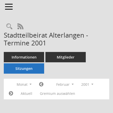
Toggle navigation
Rechercheauswahl
RSS-Feed
Stadtteilbeirat Alterlangen -
Termine 2001
Informationen
Mitglieder
Sitzungen
Monat
Februar
2001
Aktuell
Gremium auswählen