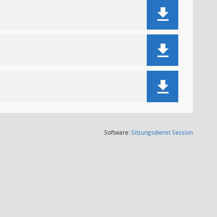
(Wird in
Software:
Sitzungsdienst
Session