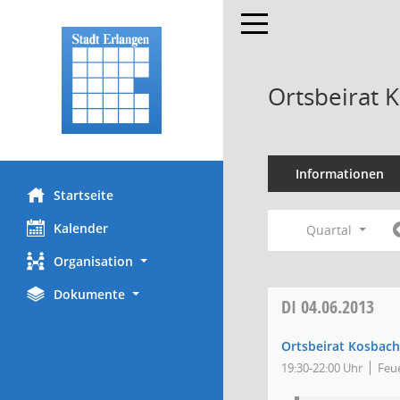
Toggle navigation
Ortsbeirat 
Informationen
Startseite
Kalender
Quartal
Organisation
Dokumente
DI
04.06.2013
Ortsbeirat Kosbach
19:30-22:00 Uhr
Feu