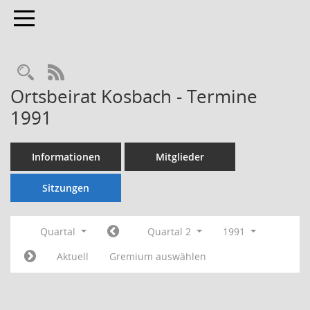
Toggle navigation
Rechercheauswahl
RSS-Feed
Ortsbeirat Kosbach - Termine
1991
Informationen
Mitglieder
Sitzungen
Quartal
Quartal 2
1991
Aktuell
Gremium auswählen