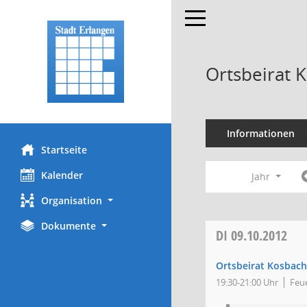
Toggle navigation
Ortsbeirat 
Informationen
Startseite
Kalender
Jahr
Organisation
Dokumente
DI
09.10.2012
Ortsbeirat Kosbach
19:30-21:00 Uhr
Feu