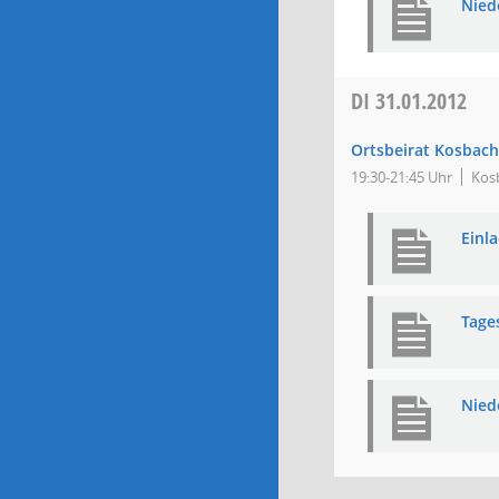
Nied
DI
31.01.2012
Ortsbeirat Kosbach
19:30-21:45 Uhr
Kos
Einl
Tage
Nied