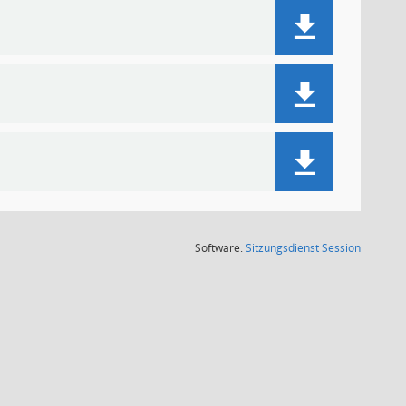
(Wird in
Software:
Sitzungsdienst
Session