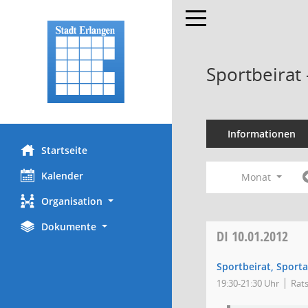
Toggle navigation
Sportbeirat
Informationen
Startseite
Kalender
Monat
Organisation
Dokumente
DI
10.01.2012
Sportbeirat, Sport
19:30-21:30 Uhr
Rats