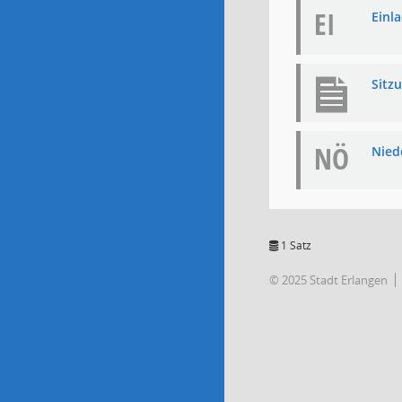
EI
Einla
Sitz
NÖ
Niede
1 Satz
© 2025 Stadt Erlangen