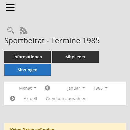
Toggle navigation
Rechercheauswahl
RSS-Feed
Sportbeirat - Termine 1985
Informationen
Mitglieder
Sitzungen
Monat
Januar
1985
Aktuell
Gremium auswählen
Keine Daten gefunden.