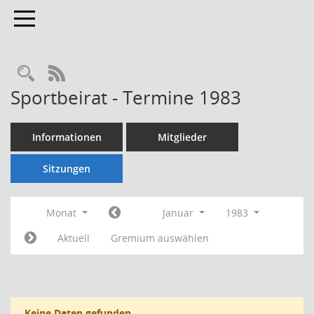
Toggle navigation
Rechercheauswahl
RSS-Feed
Sportbeirat - Termine 1983
Informationen
Mitglieder
Sitzungen
Monat
Januar
1983
Aktuell
Gremium auswählen
Keine Daten gefunden.