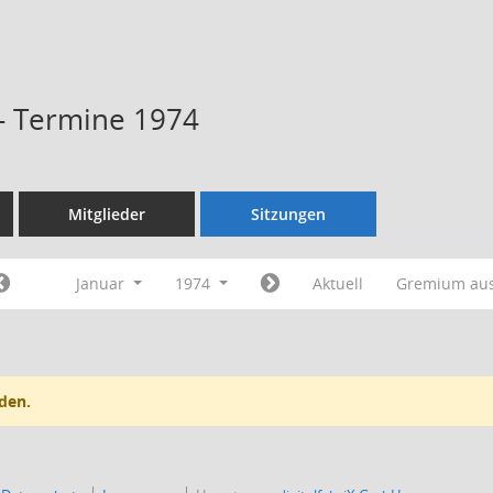
 - Termine 1974
Mitglieder
Sitzungen
Januar
1974
Aktuell
Gremium au
den.