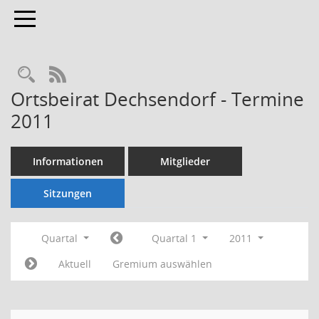
Toggle navigation
Rechercheauswahl
RSS-Feed
Ortsbeirat Dechsendorf - Termine
2011
Informationen
Mitglieder
Sitzungen
Quartal
Quartal 1
2011
Aktuell
Gremium auswählen