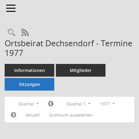
Toggle navigation
Rechercheauswahl
RSS-Feed
Ortsbeirat Dechsendorf - Termine
1977
Informationen
Mitglieder
Sitzungen
Quartal
Quartal 1
1977
Aktuell
Gremium auswählen