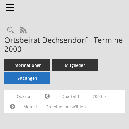
Toggle navigation
Rechercheauswahl
RSS-Feed
Ortsbeirat Dechsendorf - Termine
2000
Informationen
Mitglieder
Sitzungen
Quartal
Quartal 1
2000
Aktuell
Gremium auswählen