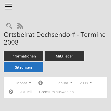
Toggle navigation
Rechercheauswahl
RSS-Feed
Ortsbeirat Dechsendorf - Termine
2008
Informationen
Mitglieder
Sitzungen
Monat
Januar
2008
Aktuell
Gremium auswählen