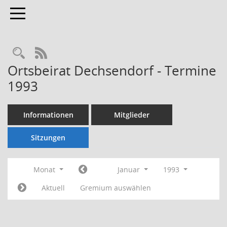
Toggle navigation
Rechercheauswahl
RSS-Feed
Ortsbeirat Dechsendorf - Termine
1993
Informationen
Mitglieder
Sitzungen
Monat
Januar
1993
Aktuell
Gremium auswählen