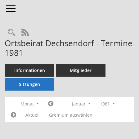
Toggle navigation
Rechercheauswahl
RSS-Feed
Ortsbeirat Dechsendorf - Termine
1981
Informationen
Mitglieder
Sitzungen
Monat
Januar
1981
Aktuell
Gremium auswählen