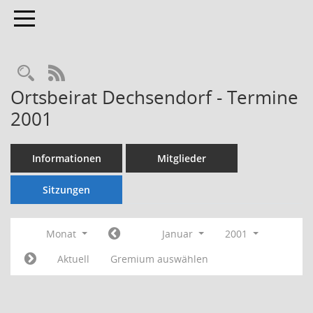
Toggle navigation
Rechercheauswahl
RSS-Feed
Ortsbeirat Dechsendorf - Termine
2001
Informationen
Mitglieder
Sitzungen
Monat
Januar
2001
Aktuell
Gremium auswählen