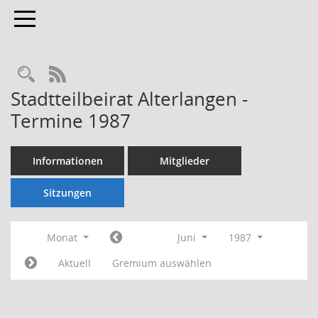
Toggle navigation
Rechercheauswahl
RSS-Feed
Stadtteilbeirat Alterlangen -
Termine 1987
Informationen
Mitglieder
Sitzungen
Monat
Juni
1987
Aktuell
Gremium auswählen