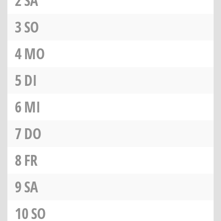
2
SA
3
SO
4
MO
5
DI
6
MI
7
DO
8
FR
9
SA
10
SO