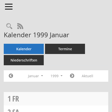
Toggle navigation
Rechercheauswahl
RSS-Feed
Kalender 1999 Januar
Kalender
Termine
Niederschriften
Januar
1999
Aktuell
1
FR