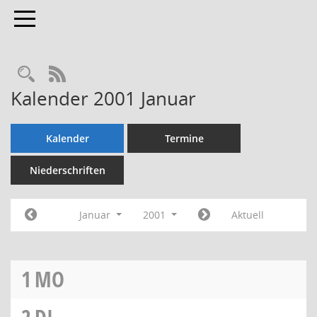
Toggle navigation
Rechercheauswahl
RSS-Feed
Kalender 2001 Januar
Kalender
Termine
Niederschriften
Januar
2001
Aktuell
1
MO