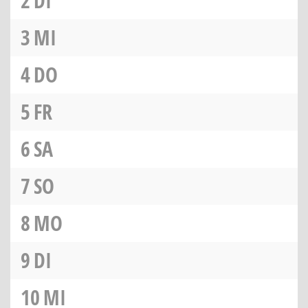
2
DI
3
MI
4
DO
5
FR
6
SA
7
SO
8
MO
9
DI
10
MI