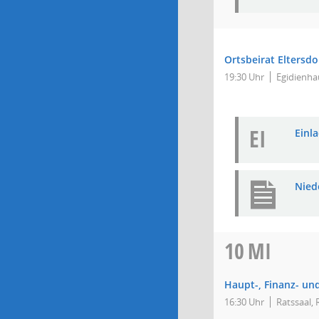
Ortsbeirat Eltersdo
19:30 Uhr
Egidienhau
EI
Einla
Niede
10
MI
Haupt-, Finanz- un
16:30 Uhr
Ratssaal,