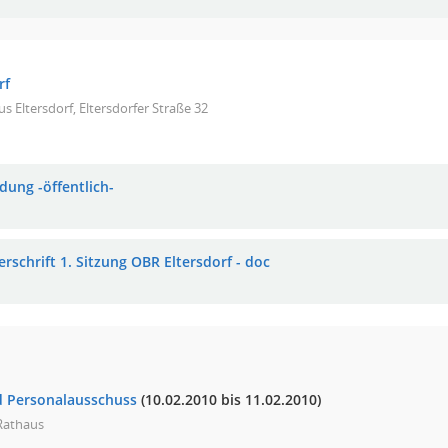
rf
s Eltersdorf, Eltersdorfer Straße 32
dung -öffentlich-
rschrift 1. Sitzung OBR Eltersdorf - doc
d Personalausschuss
(10.02.2010 bis 11.02.2010)
 Rathaus