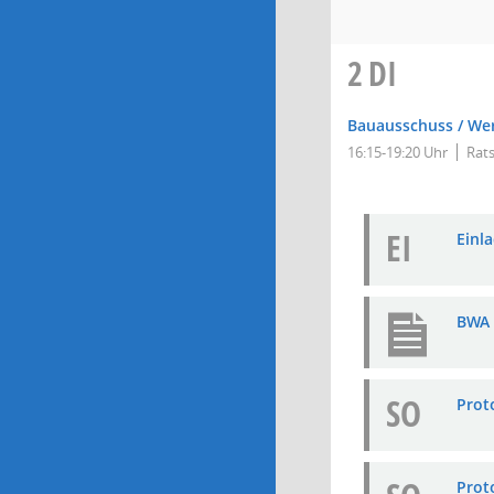
2
DI
Bauausschuss / We
16:15-19:20 Uhr
Rats
EI
Einla
BWA 
SO
Prot
Prot