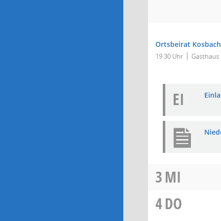
Ortsbeirat Kosbach
19:30 Uhr
Gasthaus 
EI
Einla
Nied
3
MI
4
DO