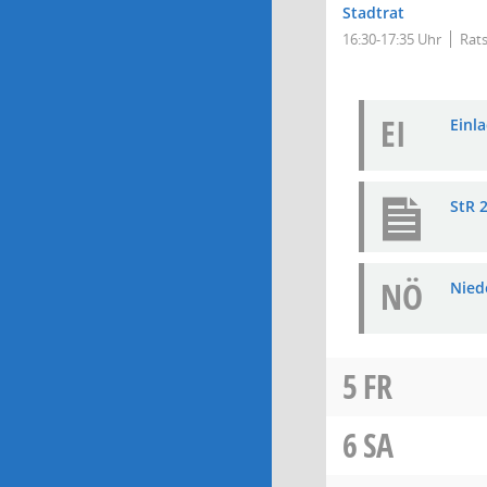
Stadtrat
16:30-17:35 Uhr
Rats
EI
Einla
StR 2
NÖ
Niede
5
FR
6
SA