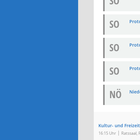
SO
SO
Prot
SO
Prot
SO
Prot
NÖ
Niede
Kultur- und Freizei
16:15 Uhr
Ratssaal,