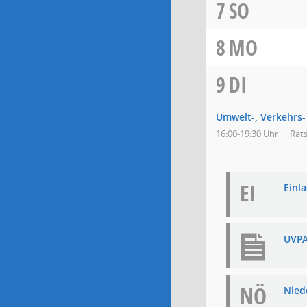
7
SO
8
MO
9
DI
Umwelt-, Verkehrs
16:00-19:30 Uhr
Rats
EI
Einla
UVPA
NÖ
Niede