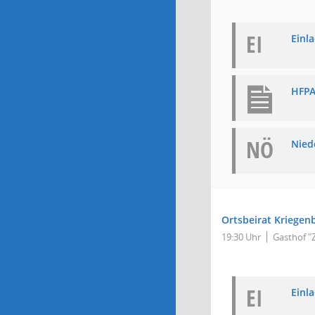
EI
Einla
HFPA 
NÖ
Niede
Ortsbeirat Kriegen
19:30 Uhr
Gasthof "
EI
Einla