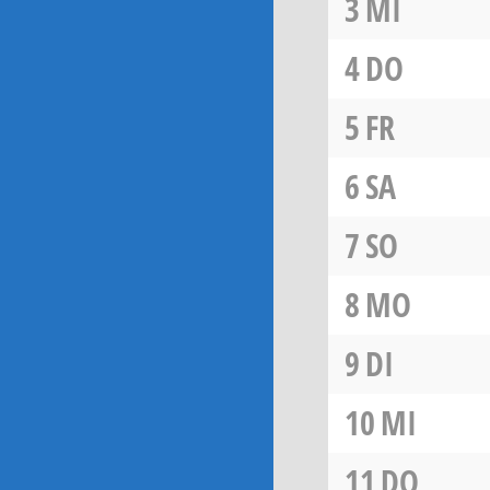
3
MI
4
DO
5
FR
6
SA
7
SO
8
MO
9
DI
10
MI
11
DO