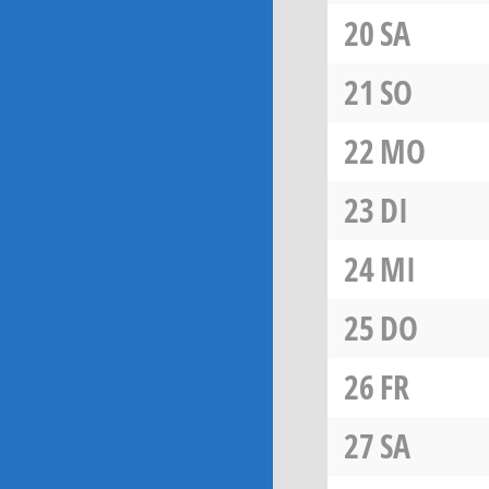
20
SA
21
SO
22
MO
23
DI
24
MI
25
DO
26
FR
27
SA