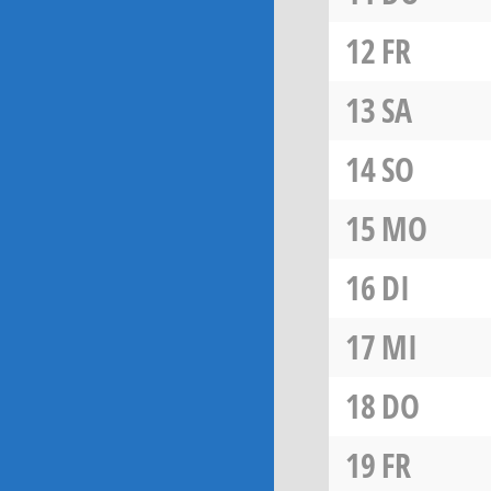
12
FR
13
SA
14
SO
15
MO
16
DI
17
MI
18
DO
19
FR