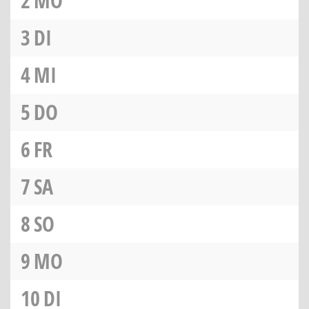
2
MO
3
DI
4
MI
5
DO
6
FR
7
SA
8
SO
9
MO
10
DI