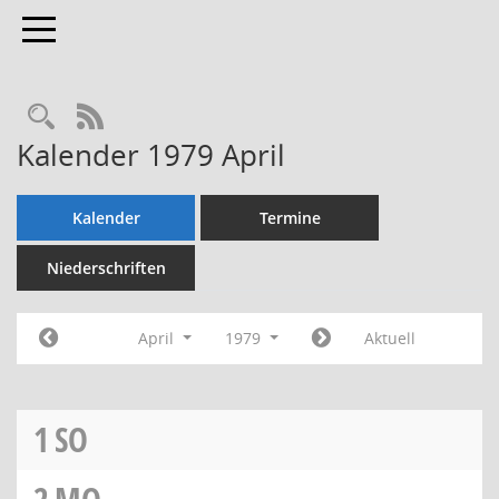
Toggle navigation
Rechercheauswahl
RSS-Feed
Kalender 1979 April
Kalender
Termine
Niederschriften
April
1979
Aktuell
1
SO