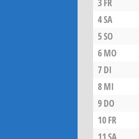
3
FR
4
SA
5
SO
6
MO
7
DI
8
MI
9
DO
10
FR
11
SA