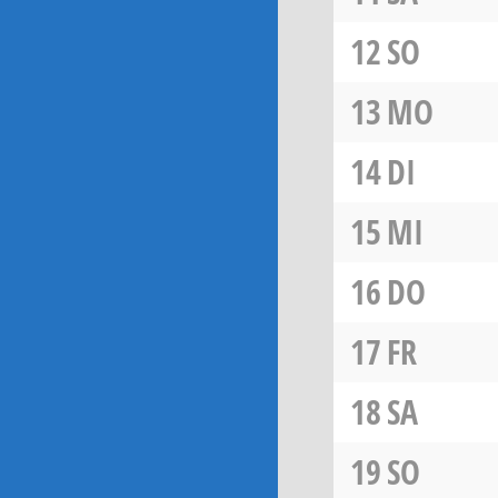
12
SO
13
MO
14
DI
15
MI
16
DO
17
FR
18
SA
19
SO