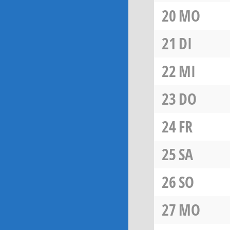
20
MO
21
DI
22
MI
23
DO
24
FR
25
SA
26
SO
27
MO