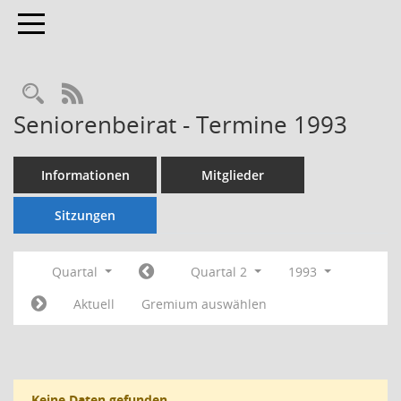
Toggle navigation
Rechercheauswahl
RSS-Feed
Seniorenbeirat - Termine 1993
Informationen
Mitglieder
Sitzungen
Quartal
Quartal 2
1993
Aktuell
Gremium auswählen
Keine Daten gefunden.