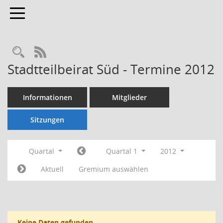
Toggle navigation
Rechercheauswahl
RSS-Feed
Stadtteilbeirat Süd - Termine 2012
Informationen
Mitglieder
Sitzungen
Quartal
Quartal 1
2012
Aktuell
Gremium auswählen
Keine Daten gefunden.