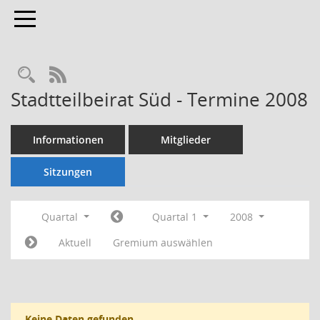
Toggle navigation
Rechercheauswahl
RSS-Feed
Stadtteilbeirat Süd - Termine 2008
Informationen
Mitglieder
Sitzungen
Quartal
Quartal 1
2008
Aktuell
Gremium auswählen
Keine Daten gefunden.